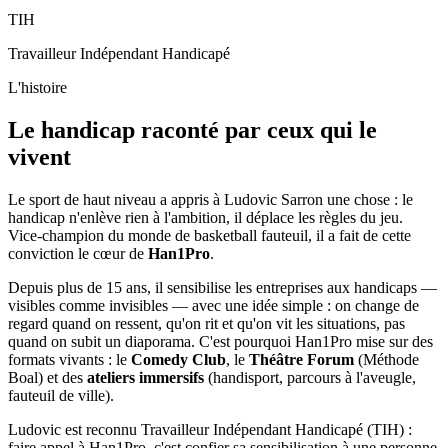
TIH
Travailleur Indépendant Handicapé
L'histoire
Le handicap raconté par ceux qui le
vivent
Le sport de haut niveau a appris à Ludovic Sarron une chose : le
handicap n'enlève rien à l'ambition, il déplace les règles du jeu.
Vice-champion du monde de basketball fauteuil, il a fait de cette
conviction le cœur de
Han1Pro
.
Depuis plus de 15 ans, il sensibilise les entreprises aux handicaps —
visibles comme invisibles — avec une idée simple : on change de
regard quand on ressent, qu'on rit et qu'on vit les situations, pas
quand on subit un diaporama. C'est pourquoi Han1Pro mise sur des
formats vivants : le
Comedy Club
, le
Théâtre Forum
(Méthode
Boal) et des
ateliers immersifs
(handisport, parcours à l'aveugle,
fauteuil de ville).
Ludovic est reconnu Travailleur Indépendant Handicapé (TIH) :
faire appel à Han1Pro, c'est confier sa sensibilisation à une personne