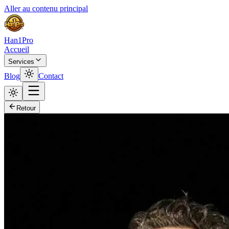
Aller au contenu principal
Han1Pro
Accueil
Services
Blog
Contact
Retour