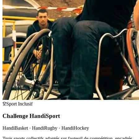
Sport Inclusif
Challenge HandiSport
HandiBasket · HandiRugby · HandiHockey
Trois sports collectifs adaptés sur fauteuil de compétition, encadrés