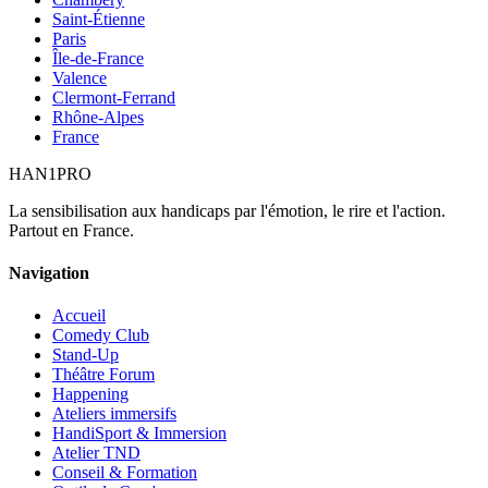
Saint-Étienne
Paris
Île-de-France
Valence
Clermont-Ferrand
Rhône-Alpes
France
HAN
1
PRO
La sensibilisation aux handicaps par l'émotion, le rire et l'action.
Partout en France.
Navigation
Accueil
Comedy Club
Stand-Up
Théâtre Forum
Happening
Ateliers immersifs
HandiSport & Immersion
Atelier TND
Conseil & Formation